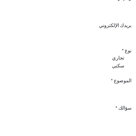
بريدك الإلكتروني
نوع *
تجاري
سكني
الموضوع *
سؤالك *